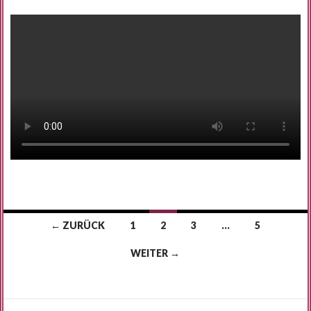
Beitrags-
← ZURÜCK
1
2
3
…
5
Navigation
WEITER →