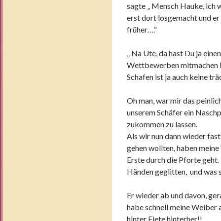
sagte „ Mensch Hauke, ich 
erst dort losgemacht und er 
früher….“
„ Na Ute, da hast Du ja eine
Wettbewerben mitmachen Ha 
Schafen ist ja auch keine trä
Oh man, war mir das peinlic
unserem Schäfer ein Nasch
zukommen zu lassen.
Als wir nun dann wieder fas
gehen wollten, haben meine 
Erste durch die Pforte geht.
Händen geglitten, und was s
Er wieder ab und davon, ger
habe schnell meine Weiber 
hinter Fiete hinterher!!