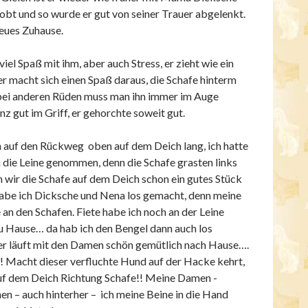
bt und so wurde er gut von seiner Trauer abgelenkt.
neues Zuhause.
iel Spaß mit ihm, aber auch Stress, er zieht wie ein
er macht sich einen Spaß daraus, die Schafe hinterm
bei anderen Rüden muss man ihn immer im Auge
nz gut im Griff, er gehorchte soweit gut.
n auf den Rückweg oben auf dem Deich lang, ich hatte
 die Leine genommen, denn die Schafe grasten links
m wir die Schafe auf dem Deich schon ein gutes Stück
 habe ich Dicksche und Nena los gemacht, denn meine
an den Schafen. Fiete habe ich noch an der Leine
zu Hause… da hab ich den Bengel dann auch los
r läuft mit den Damen schön gemütlich nach Hause….
?! Macht dieser verfluchte Hund auf der Hacke kehrt,
auf dem Deich Richtung Schafe!! Meine Damen -
n – auch hinterher – ich meine Beine in die Hand