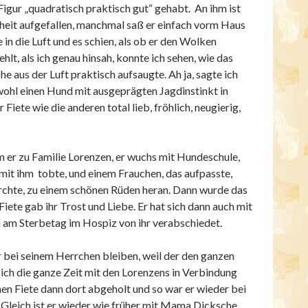
Figur „quadratisch praktisch gut“ gehabt. An ihm ist
rheit aufgefallen, manchmal saß er einfach vorm Haus
in die Luft und es schien, als ob er den Wolken
hlt, als ich genau hinsah, konnte ich sehen, wie das
he aus der Luft praktisch aufsaugte. Ah ja, sagte ich
 wohl einen Hund mit ausgeprägten Jagdinstinkt in
iete wie die anderen total lieb, fröhlich, neugierig,
 er zu Familie Lorenzen, er wuchs mit Hundeschule,
it ihm tobte, und einem Frauchen, das aufpasste,
rchte, zu einem schönen Rüden heran. Dann wurde das
ete gab ihr Trost und Liebe. Er hat sich dann auch mit
m Sterbetag im Hospiz von ihr verabschiedet.
 bei seinem Herrchen bleiben, weil der den ganzen
ch die ganze Zeit mit den Lorenzens in Verbindung
nen Fiete dann dort abgeholt und so war er wieder bei
. Gleich ist er wieder wie früher mit Mama Dicksche