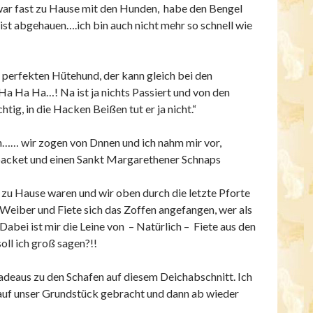
war fast zu Hause mit den Hunden, habe den Bengel
ist abgehauen….ich bin auch nicht mehr so schnell wie
n perfekten Hütehund, der kann gleich bei den
Ha Ha…! Na ist ja nichts Passiert und von den
chtig, in die Hacken Beißen tut er ja nicht.“
h…… wir zogen von Dnnen und ich nahm mir vor,
packet und einen Sankt Margarethener Schnaps
t zu Hause waren und wir oben durch die letzte Pforte
Weiber und Fiete sich das Zoffen angefangen, wer als
 Dabei ist mir die Leine von – Natürlich – Fiete aus den
oll ich groß sagen?!!
adeaus zu den Schafen auf diesem Deichabschnitt. Ich
auf unser Grundstück gebracht und dann ab wieder