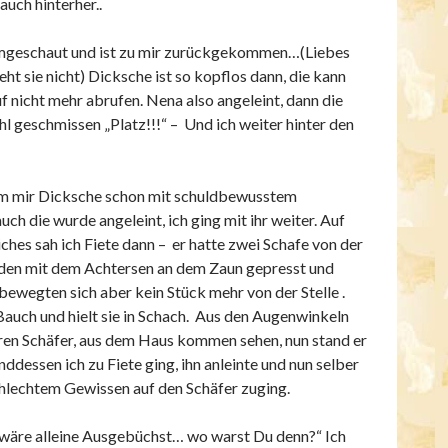
auch hinterher..
umgeschaut und ist zu mir zurückgekommen…(Liebes
t sie nicht) Dicksche ist so kopflos dann, die kann
f nicht mehr abrufen. Nena also angeleint, dann die
l geschmissen „Platz!!!“ – Und ich weiter hinter den
m mir Dicksche schon mit schuldbewusstem
h die wurde angeleint, ich ging mit ihr weiter. Auf
ches sah ich Fiete dann – er hatte zwei Schafe von der
nden mit dem Achtersen an dem Zaun gepresst und
bewegten sich aber kein Stück mehr von der Stelle .
 Bauch und hielt sie in Schach. Aus den Augenwinkeln
ren Schäfer, aus dem Haus kommen sehen, nun stand er
ddessen ich zu Fiete ging, ihn anleinte und nun selber
lechtem Gewissen auf den Schäfer zuging.
 wäre alleine Ausgebüchst… wo warst Du denn?“ Ich