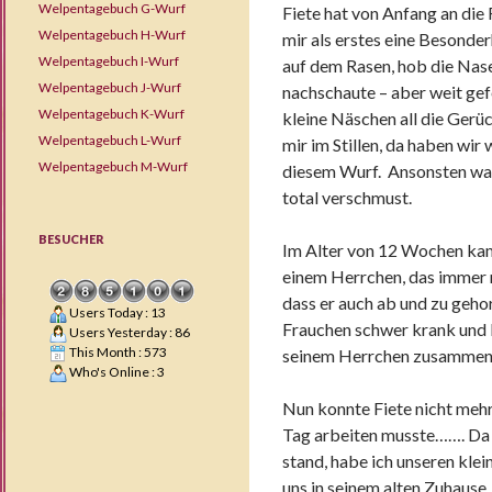
Welpentagebuch G-Wurf
Fiete hat von Anfang an die 
Welpentagebuch H-Wurf
mir als erstes eine Besonde
Welpentagebuch I-Wurf
auf dem Rasen, hob die Nase 
Welpentagebuch J-Wurf
nachschaute – aber weit gefe
Welpentagebuch K-Wurf
kleine Näschen all die Gerüc
Welpentagebuch L-Wurf
mir im Stillen, da haben wir
Welpentagebuch M-Wurf
diesem Wurf. Ansonsten war F
total verschmust.
BESUCHER
Im Alter von 12 Wochen kam
einem Herrchen, das immer m
dass er auch ab und zu geho
Users Today : 13
Frauchen schwer krank und Fi
Users Yesterday : 86
This Month : 573
seinem Herrchen zusammen a
Who's Online : 3
Nun konnte Fiete nicht mehr
Tag arbeiten musste……. Da i
stand, habe ich unseren klei
uns in seinem alten Zuhause