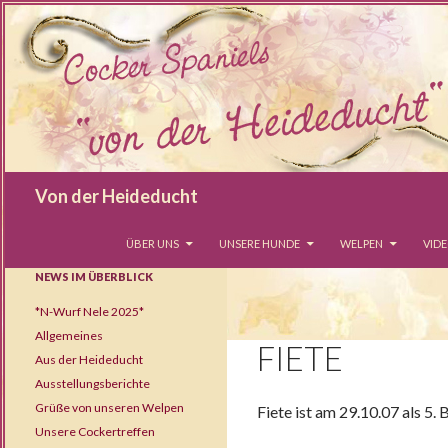
Suchen
Von der Heideducht
SPRINGE ZUM INHALT
ÜBER UNS
UNSERE HUNDE
WELPEN
VID
NEWS IM ÜBERBLICK
*N-Wurf Nele 2025*
Allgemeines
FIETE
Aus der Heideducht
Ausstellungsberichte
Grüße von unseren Welpen
Fiete ist am 29.10.07 als 5.
Unsere Cockertreffen