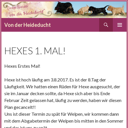
Suchen
Von der Heideducht
SPRINGE
PRIMÄR
ZUM
MENÜ
INHALT
HEXES 1. MAL!
Hexes Erstes Mal!
Hexe ist hoch läufig am 3.8.2017. Es ist der 8.Tag der
Läufigkeit. Wir hatten einen Rüden für Hexe ausgesucht, der
sie im Januar decken sollte, da Hexe sich aber bis Ende
Februar Zeit gelassen hat, läufig zu werden, haben wir diesen
Plan gecancelt!!
Uns ist dieser Termin zu spät für Welpen, wir kommen dann
mit dem Abgabetermin der Welpen bis mitten in den Sommer
und das ist uns zu spät.