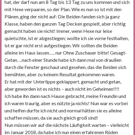
hat, der darf nun am 8 Tag bis 13 Tag zu uns kommen und sich
mit Hexe verpaaren, so der Plan. Wie es nun so ist mit den
Plänen, ging der nicht auf: Die Beiden fanden sich ja ganz
Klasse, haben den ganzen Tag Decken gespielt, aber richtig
gemacht haben sie nicht! Immer, wenn Hexe nur leise
quietschte, ist er abgestiegen; wollte ich sie vorne festhalten,
ist er gar nicht erst aufgestiegen. Wir sollten die Beiden
alleine im Haus lassen….. nur Ohne Zuschauer bitte! Gesagt-
Getan….nach einer Stunde habe ich dann mal von draußen
durch die Fenster geschaut und gesehen, das die Beiden sich
bemühten, aber zu keinem Resultat gekommen waren.
Er hat mit der Unterlippe geklappert, gemacht und getan,
aber geworden ist es nichts – auch nicht im Geheimen!!!!
Ich habe ihn dann nach Hause gebracht, meine Freundin und
ich waren traurig, aber es nützte ja nichts! Nun war es vorbei
und helfen durfte ich nicht und normal hätten sie es alleine
schaffen müssen, da sie auch gleich groß sind!
Nun müssen wir auf die nächste Läufigkeit warten – vielleicht
im Januar 2018, da habe ich nun einen erfahrenen Rüden