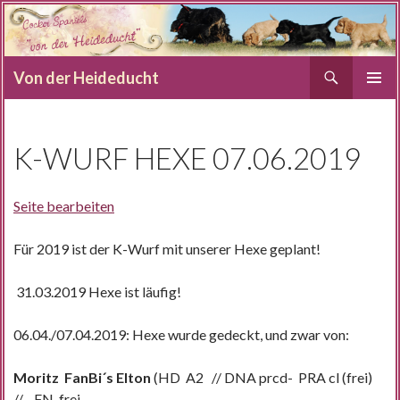
Suchen
Von der Heideducht
SPRINGE
PRIMÄR
ZUM
MENÜ
INHALT
K-WURF HEXE 07.06.2019
Seite bearbeiten
Für 2019 ist der K-Wurf mit unserer Hexe geplant!
31.03.2019 Hexe ist läufig!
06.04./07.04.2019: Hexe wurde gedeckt, und zwar von:
Moritz FanBi´s Elton
(HD A2 // DNA prcd- PRA cl (frei)
// FN frei