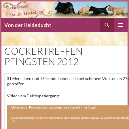
Suchen
Von der Heideducht
SPRINGE
PRIMÄR
ZUM
MENÜ
INHALT
COCKERTREFFEN
PFINGSTEN 2012
31 Menschen und 15 Hunde haben sich bei schönem Wetter am 27.
getroffen!
Video vom Deichspaziergang:
Video-
Media error: Format(s) not supported or source(s) not found
Player
Datei herunterladen: https://vonderheideducht.de/blog/wp-content/uploads/2018/03/cockertreff20
_=1