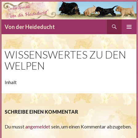
Suchen
Von der Heideducht
SPRINGE
PRIMÄR
ZUM
MENÜ
INHALT
WISSENSWERTES ZU DEN
WELPEN
Inhalt
SCHREIBE EINEN KOMMENTAR
Du musst
angemeldet
sein, um einen Kommentar abzugeben.