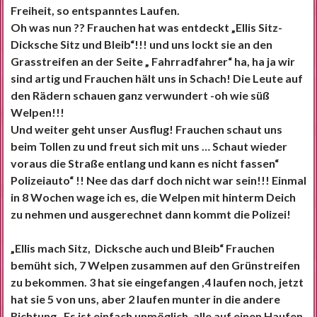
Freiheit, so entspanntes Laufen.
Oh was nun ?? Frauchen hat was entdeckt „Ellis Sitz-
Dicksche Sitz und Bleib“!!! und uns lockt sie an den
Grasstreifen an der Seite „ Fahrradfahrer“ ha, ha ja wir
sind artig und Frauchen hält uns in Schach! Die Leute auf
den Rädern schauen ganz verwundert -oh wie süß
Welpen!!!
Und weiter geht unser Ausflug! Frauchen schaut uns
beim Tollen zu und freut sich mit uns … Schaut wieder
voraus die Straße entlang und kann es nicht fassen“
Polizeiauto“ !! Nee das darf doch nicht war sein!!! Einmal
in 8 Wochen wage ich es, die Welpen mit hinterm Deich
zu nehmen und ausgerechnet dann kommt die Polizei!
„Ellis mach Sitz, Dicksche auch und Bleib“ Frauchen
bemüht sich, 7 Welpen zusammen auf den Grünstreifen
zu bekommen. 3 hat sie eingefangen ,4 laufen noch, jetzt
hat sie 5 von uns, aber 2 laufen munter in die andere
Richtung . Es ist einfach unmöglich, alle auf einen Haufen