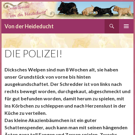
Suchen
Von der Heideducht
SPRINGE
PRIMÄR
ZUM
MENÜ
INHALT
DIE POLIZEI!
Dicksches Welpen sind nun 8 Wochen alt, sie haben
unser Grundstück von vorne bis hinten
ausgekundschaftet. Der Schredder ist von links nach
rechts bewegt worden, durchgekaut, abgeschmeckt und
für gut befunden worden, damit herum zu spielen, mit
ins Körbchen zu schleppen und nach Herzenslust in der
Küche zu verteilen.
Das kleine Akazienbäumchen ist ein guter
Schattenspender, auch kann man mit seinen hängenden
Ästen ganz toll Fangen und Zerren spielen. Zwecks