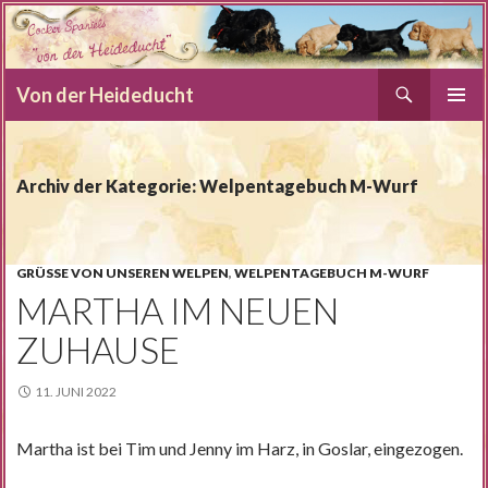
Suchen
Von der Heideducht
SPRINGE
PRIMÄR
ZUM
MENÜ
INHALT
Archiv der Kategorie: Welpentagebuch M-Wurf
GRÜSSE VON UNSEREN WELPEN
,
WELPENTAGEBUCH M-WURF
MARTHA IM NEUEN
ZUHAUSE
11. JUNI 2022
Martha ist bei Tim und Jenny im Harz, in Goslar, eingezogen.