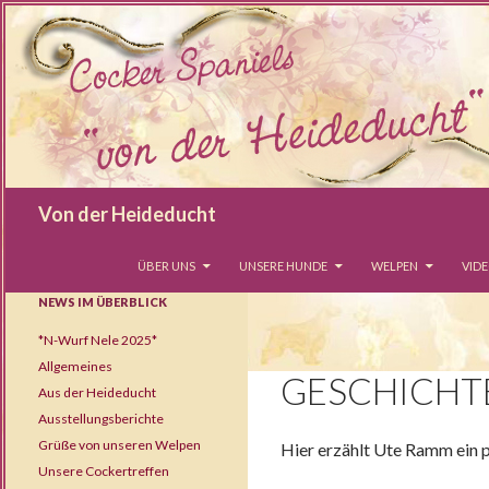
Suchen
Von der Heideducht
SPRINGE ZUM INHALT
ÜBER UNS
UNSERE HUNDE
WELPEN
VID
NEWS IM ÜBERBLICK
*N-Wurf Nele 2025*
Allgemeines
GESCHICHT
Aus der Heideducht
Ausstellungsberichte
Grüße von unseren Welpen
Hier erzählt Ute Ramm ein p
Unsere Cockertreffen