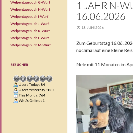
1 JAHR N-W
Welpentagebuch G-Wurf
Welpentagebuch H-Wurf
16.06.2026
Welpentagebuch I-Wurf
Welpentagebuch J-Wurf
13. JUNI 2026
Welpentagebuch K-Wurf
Welpentagebuch L-Wurf
Zum Geburtstag 16.06. 2026
Welpentagebuch M-Wurf
nochmal auf eine kleine Rei
Nele mit 11 Monaten im Apr
BESUCHER
Users Today : 84
Users Yesterday : 120
This Month : 764
Who's Online : 1