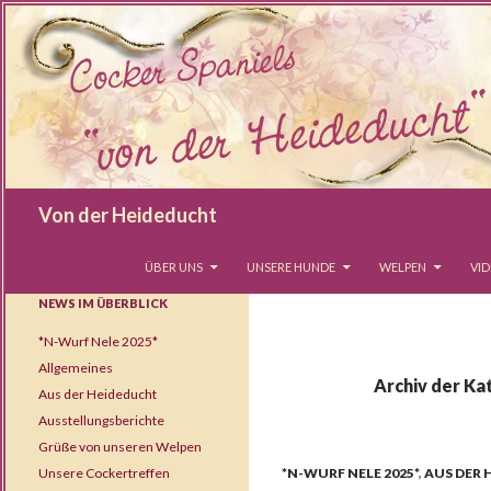
Suchen
Von der Heideducht
SPRINGE ZUM INHALT
ÜBER UNS
UNSERE HUNDE
WELPEN
VI
NEWS IM ÜBERBLICK
*N-Wurf Nele 2025*
Allgemeines
Archiv der Ka
Aus der Heideducht
Ausstellungsberichte
Grüße von unseren Welpen
Unsere Cockertreffen
*N-WURF NELE 2025*
,
AUS DER