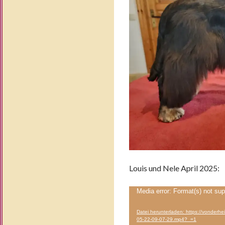
Louis und Nele April 2025:
Video-
Media error: Format(s) not sup
Player
Datei herunterladen: https://vonder
05-22-09-07-29.mp4?_=1