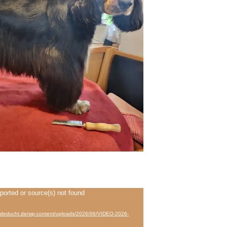
ported or source(s) not found
heideducht.de/wp-content/uploads/2026/06/VIDEO-2026-