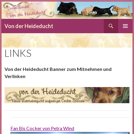
Suchen
Von der Heideducht
SPRINGE
PRIMÄR
ZUM
MENÜ
INHALT
LINKS
Von der Heideducht Banner zum Mitnehmen und
Verlinken
Fan Bis Cocker von Petra Wind