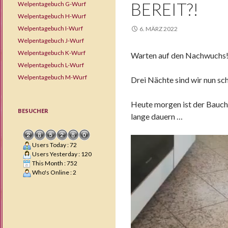
BEREIT?!
Welpentagebuch G-Wurf
Welpentagebuch H-Wurf
Welpentagebuch I-Wurf
6. MÄRZ 2022
Welpentagebuch J-Wurf
Welpentagebuch K-Wurf
Warten auf den Nachwuchs!
Welpentagebuch L-Wurf
Welpentagebuch M-Wurf
Drei Nächte sind wir nun sc
Heute morgen ist der Bauch e
BESUCHER
lange dauern …
Users Today : 72
Users Yesterday : 120
This Month : 752
Who's Online : 2