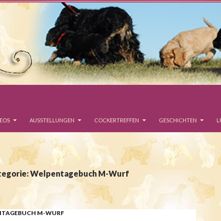
DEOS
AUSSTELLUNGEN
COCKERTREFFEN
GESCHICHTEN
L
ategorie: Welpentagebuch M-Wurf
NTAGEBUCH M-WURF