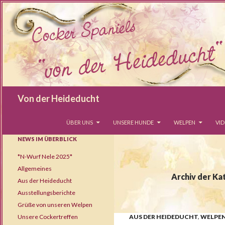
Suchen
Von der Heideducht
SPRINGE ZUM INHALT
ÜBER UNS
UNSERE HUNDE
WELPEN
VI
NEWS IM ÜBERBLICK
*N-Wurf Nele 2025*
Allgemeines
Archiv der K
Aus der Heideducht
Ausstellungsberichte
Grüße von unseren Welpen
Unsere Cockertreffen
AUS DER HEIDEDUCHT
,
WELPE