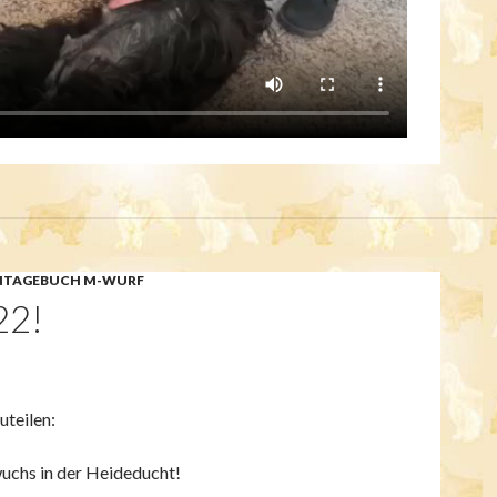
NTAGEBUCH M-WURF
22!
uteilen:
uchs in der Heideducht!