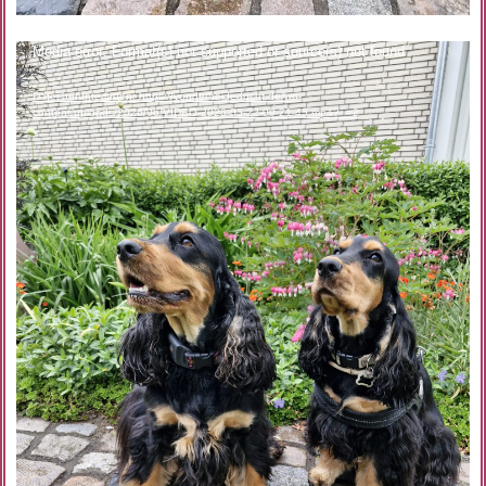
Video-
Media error: Format(s) not supported or source(s) not found
Player
Datei herunterladen: https://vonderheideducht.de/wp-
content/uploads/2026/06/VIDEO-2026-05-22-09-21-45.mp4?_=2