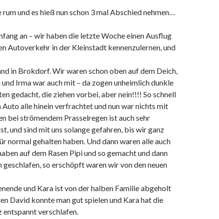
e rum und es hieß nun schon 3 mal Abschied nehmen…
nfang an – wir haben die letzte Woche einen Ausflug
n Autoverkehr in der Kleinstadt kennenzulernen, und
and in Brokdorf. Wir waren schon oben auf dem Deich,
und Irma war auch mit – da zogen unheimlich dunkle
en gedacht, die ziehen vorbei, aber nein!!!! So schnell
 Auto alle hinein verfrachtet und nun war nichts mit
en bei strömendem Prasselregen ist auch sehr
st, und sind mit uns solange gefahren, bis wir ganz
für normal gehalten haben. Und dann waren alle auch
 haben auf dem Rasen Pipi und so gemacht und dann
n geschlafen, so erschöpft waren wir von den neuen
ende und Kara ist von der halben Familie abgeholt
en David konnte man gut spielen und Kara hat die
 entspannt verschlafen.