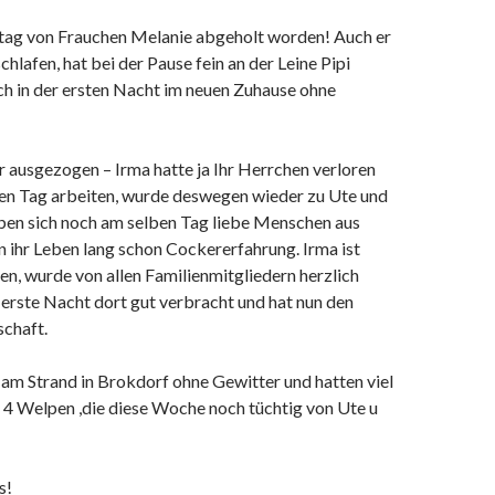
tag von Frauchen Melanie abgeholt worden! Auch er
chlafen, hat bei der Pause fein an der Leine Pipi
ch in der ersten Nacht im neuen Zuhause ohne
r ausgezogen – Irma hatte ja Ihr Herrchen verloren
n Tag arbeiten, wurde deswegen wieder zu Ute und
en sich noch am selben Tag liebe Menschen aus
 ihr Leben lang schon Cockererfahrung. Irma ist
n, wurde von allen Familienmitgliedern herzlich
 erste Nacht dort gut verbracht und hat nun den
chaft.
m Strand in Brokdorf ohne Gewitter und hatten viel
n 4 Welpen ,die diese Woche noch tüchtig von Ute u
s!