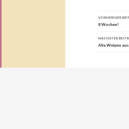
Beitrags
VORHERIGER BEI
Navigati
8 Wochen!
NÄCHSTER BEIT
Alle Welpen au