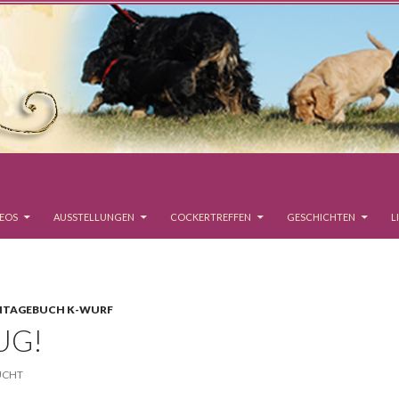
DEOS
AUSSTELLUNGEN
COCKERTREFFEN
GESCHICHTEN
L
NTAGEBUCH K-WURF
UG!
UCHT