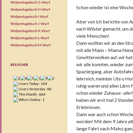
Welpentagebuch G-Wurf
Schon wieder ist eine Woch
Welpentagebuch H-Wurf
Welpentagebuch I-Wurf
Aber von ich berichte von A
Welpentagebuch J-Wurf
nach Wilster gemacht, um de
Welpentagebuch K-Wurf
viele Menschen!
Welpentagebuch L-Wurf
Dann wollten wir an den Str
Welpentagebuch M-Wurf
mit alle Mann – Mama Nena 
Gewitterwolken auf, wir hatt
wir alle konnten, wieder zum
BESUCHER
Spaziergang, aber Autofahr
lehrreich, meinten Ute u Hor
Users Today : 104
ruhig waren und allen Lärm 
Users Yesterday : 86
schon wieder Zuhause -alle
This Month : 664
haben wir erst mal 2 Stunde
Who's Online : 1
Erlebnissen.
Dann war auch schon Wochen
worden! Mit dem 9 Jahre alt
lange Fahrt nach Mainz ganz