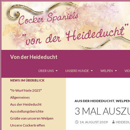
Suchen
Von der Heideducht
SPRINGE ZUM INHALT
ÜBER UNS
UNSERE HUNDE
WELPEN
VI
NEWS IM ÜBERBLICK
*N-Wurf Nele 2025*
Allgemeines
AUS DER HEIDEDUCHT
,
WELPE
Aus der Heideducht
3 MAL AUSZ
Ausstellungsberichte
Grüße von unseren Welpen
14. AUGUST 2019
HEIDED
Unsere Cockertreffen