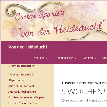
Suchen
Von der Heideducht
SPRINGE ZUM INHALT
ÜBER UNS
UNSERE HUNDE
WELPEN
VI
NEWS IM ÜBERBLICK
*N-Wurf Nele 2025*
Allgemeines
AUS DER HEIDEDUCHT
,
WELPE
Aus der Heideducht
5 WOCHEN!
Ausstellungsberichte
Grüße von unseren Welpen
16. JULI 2019
HEIDEDUCH
Unsere Cockertreffen