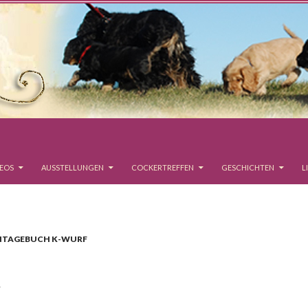
DEOS
AUSSTELLUNGEN
COCKERTREFFEN
GESCHICHTEN
L
NTAGEBUCH K-WURF
T