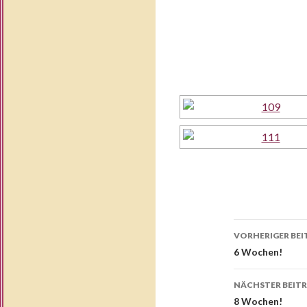
Beitrags
VORHERIGER BEI
Navigati
6 Wochen!
NÄCHSTER BEIT
8 Wochen!