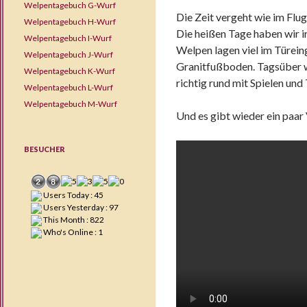
Welpentagebuch G-Wurf
Die Zeit vergeht wie im Flu
Welpentagebuch H-Wurf
Die heißen Tage haben wir i
Welpentagebuch I-Wurf
Welpen lagen viel im Türei
Welpentagebuch J-Wurf
Granitfußboden. Tagsüber w
Welpentagebuch K-Wurf
richtig rund mit Spielen und
Welpentagebuch L-Wurf
Welpentagebuch M-Wurf
Und es gibt wieder ein paar
BESUCHER
Users Today : 45
Users Yesterday : 97
This Month : 822
Who's Online : 1