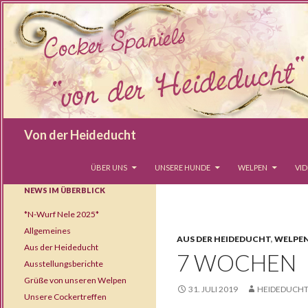
Suchen
Von der Heideducht
SPRINGE ZUM INHALT
ÜBER UNS
UNSERE HUNDE
WELPEN
VI
NEWS IM ÜBERBLICK
*N-Wurf Nele 2025*
Allgemeines
AUS DER HEIDEDUCHT
,
WELPE
Aus der Heideducht
7 WOCHEN
Ausstellungsberichte
Grüße von unseren Welpen
31. JULI 2019
HEIDEDUCH
Unsere Cockertreffen