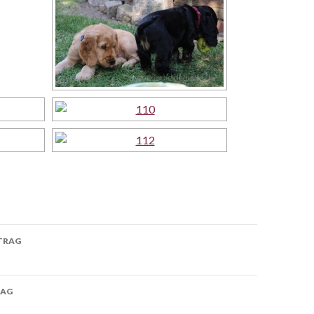
-
TRAG
on
RAG