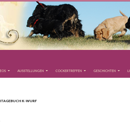
DEOS
AUSSTELLUNGEN
COCKERTREFFEN
GESCHICHTEN
L
NTAGEBUCH K-WURF
T