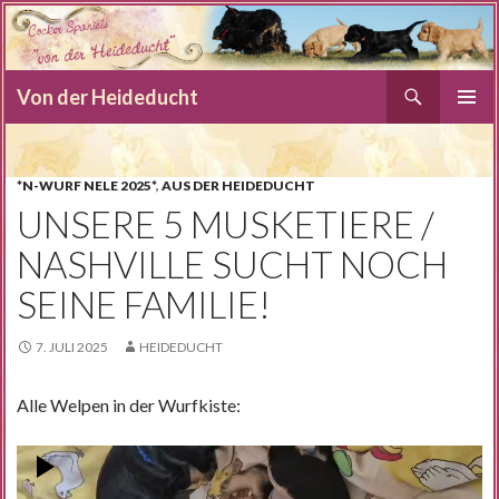
Suchen
Von der Heideducht
SPRINGE
PRIMÄR
ZUM
MENÜ
INHALT
*N-WURF NELE 2025*
,
AUS DER HEIDEDUCHT
UNSERE 5 MUSKETIERE /
NASHVILLE SUCHT NOCH
SEINE FAMILIE!
7. JULI 2025
HEIDEDUCHT
Alle Welpen in der Wurfkiste:
Video-
Player