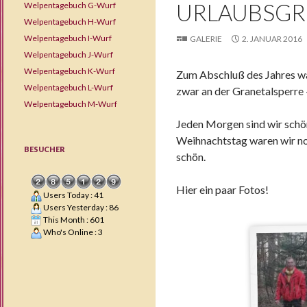
URLAUBSGRÜ
Welpentagebuch G-Wurf
Welpentagebuch H-Wurf
Welpentagebuch I-Wurf
GALERIE
2. JANUAR 2016
Welpentagebuch J-Wurf
Welpentagebuch K-Wurf
Zum Abschluß des Jahres wa
Welpentagebuch L-Wurf
zwar an der Granetalsperre
Welpentagebuch M-Wurf
Jeden Morgen sind wir sch
Weihnachtstag waren wir no
BESUCHER
schön.
Hier ein paar Fotos!
Users Today : 41
Users Yesterday : 86
This Month : 601
Who's Online : 3