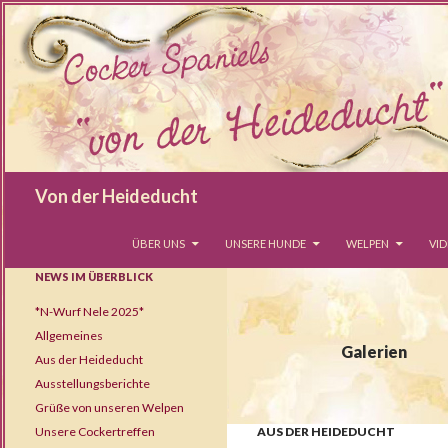
Suchen
Von der Heideducht
SPRINGE ZUM INHALT
ÜBER UNS
UNSERE HUNDE
WELPEN
VI
NEWS IM ÜBERBLICK
*N-Wurf Nele 2025*
Allgemeines
Galerien
Aus der Heideducht
Ausstellungsberichte
Grüße von unseren Welpen
Unsere Cockertreffen
AUS DER HEIDEDUCHT