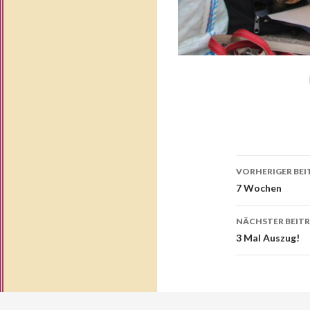
Beitrags
VORHERIGER BEI
Navigati
7 Wochen
NÄCHSTER BEIT
3 Mal Auszug!