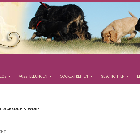
DEOS
AUSSTELLUNGEN
COCKERTREFFEN
GESCHICHTEN
L
NTAGEBUCH K-WURF
CHT