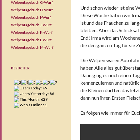
Welpentagebuch G-Wurf
Und schon wieder ist eine 
Welpentagebuch H-Wurf
Diese Woche haben wir Irma 
Welpentagebuch I-Wurf
ist und das Frauchen zu lan
Welpentagebuch J-Wurf
bleiben. Aber das Schicksal
Welpentagebuch K-Wurf
End! Irma wird am Wochenend
Welpentagebuch L-Wurf
die den ganzen Tag für sie Ze
Welpentagebuch M-Wurf
Die Welpen waren Autofahre
haben Alle alles gut überst
BESUCHER
Dann ging es noch einen Tag
kennenzulernen und natürli
Users Today : 69
die Kleinen durften das let
Users Yesterday : 86
dann nun ihren Ersten Fleis
This Month : 629
Who's Online : 1
Es folgen wie immer für Euc