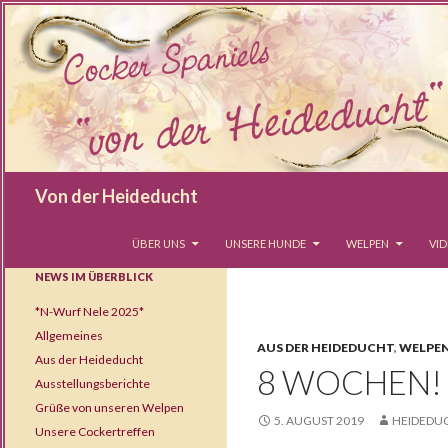
Suchen
Von der Heideducht
SPRINGE ZUM INHALT
ÜBER UNS
UNSERE HUNDE
WELPEN
VI
NEWS IM ÜBERBLICK
*N-Wurf Nele 2025*
Allgemeines
AUS DER HEIDEDUCHT
,
WELPE
Aus der Heideducht
8 WOCHEN!
Ausstellungsberichte
Grüße von unseren Welpen
5. AUGUST 2019
HEIDEDU
Unsere Cockertreffen