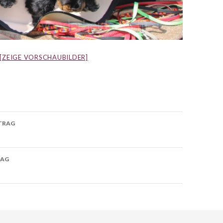
[ZEIGE VORSCHAUBILDER]
-
TRAG
on
RAG